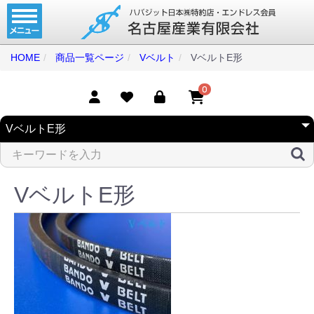
ホーム
コンベアベルト
HOME
商品一覧ページ
Vベルト
VベルトE形
タイミングベルト
0
モジュラーベルト
メカファースト
現地エンドレス
VベルトE形
取扱商品一覧
コンベアベルトショップ
会社案内
無料お見積り