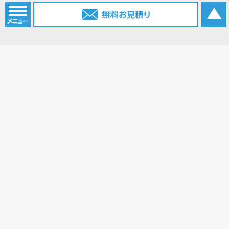
電話番号：
052-915-2203
携帯電話：
0903-385-6096
FAX番号：
052-915-2214
Eメール：
info@nagoya.sc
ブログ：
https://www.nagoya.sc/blog/
ホーム
コンベアベルト
コンベアベルトショップ
平ベルト
タイミングベルト
モジュラーベルト
メカファースト
現地エンドレス
丸ベルト
取扱商品一覧
会社案内
無料お見積り