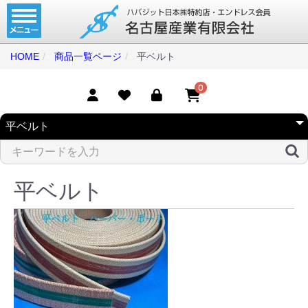
ホーム
コンベアベルト
HOME
商品一覧ページ
平ベルト
タイミングベルト
0
モジュラーベルト
メカファースト
現地エンドレス
平ベルト
取扱商品一覧
コンベアベルトショップ
会社案内
無料お見積り