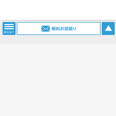
電話番号：
052-915-2203
携帯電話：
0903-385-6096
FAX番号：
052-915-2214
Eメール：
info@nagoya.sc
ブログ：
https://www.nagoya.sc/blog/
ホーム
コンベアベルト
コンベアベルトショップ
平ベルト
タイミングベルト
モジュラーベルト
メカファースト
現地エンドレス