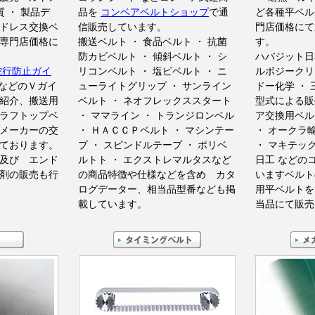
質 ・ 製品デ
品を
コンベアベルトショップ
で通
ど各種平ベル
ドレス交換ベ
信販売しています。
門店価格にて
専門店価格に
搬送ベルト ・ 食品ベルト ・ 抗菌
す。
防カビベルト ・ 傾斜ベルト ・ シ
ハバジット日
蛇行防止ガイ
リコンベルト ・ 塩ビベルト ・ ニ
ルボジークリ
などのＶガイ
ューライトグリップ ・ サンライン
ドー化学 ・
紹介、搬送用
ベルト ・ ネオフレックススタート
型式による販
ラフトップベ
・ ママライン ・ トランジロンベル
ア交換用ベル
メーカーの交
・ ＨＡＣＣＰベルト ・ マシンテー
・ オークラ
ております。
プ ・ スピンドルテープ ・ ポリベ
・ マキテック
及び エンド
ルトト ・ エクストレマルタスなど
日工 などの
剤の販売も行
の商品特徴や仕様などを含め カタ
いますベルト
ログデーター、相当品型番なども掲
用平ベルトを
載しています。
当品にて販売