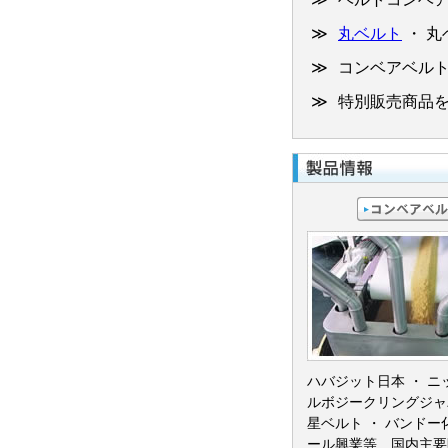
ハバジット日本 ・ ニ
ルボジークリングジャ
星ベルト ・ バンドー
ール興業等 国内主要