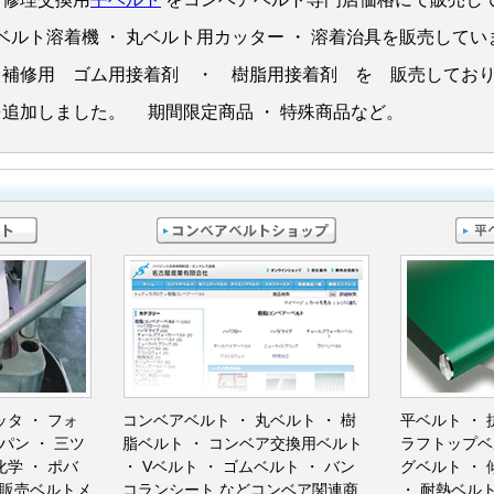
ッタ ・ フォ
コンベアベルト ・ 丸ベルト ・
樹
平ベルト ・
パン ・ 三ツ
脂ベルト
・ コンベア交換用ベルト
ラフトップベ
化学 ・ ポバ
・
Vベルト
・ ゴムベルト ・ バン
グベルト ・
販売ベルトメ
コランシート などコンベア関連商
・ 耐熱ベルト