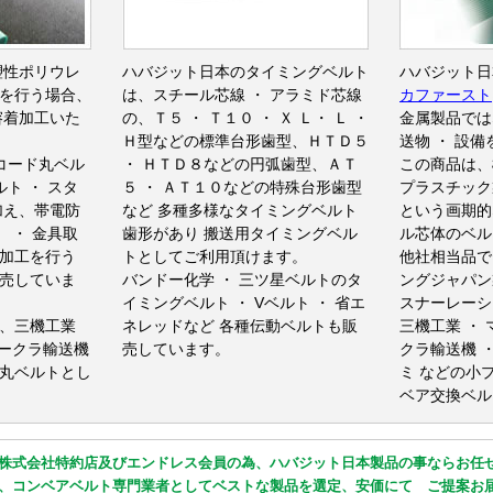
塑性ポリウレ
ハバジット日本のタイミングベルト
ハバジット日
を行う場合、
は、スチール芯線 ・ アラミド芯線
カファースト
溶着加工いた
の、Ｔ５ ・ Ｔ１０ ・ Ｘ Ｌ・ Ｌ ・
金属製品では
Ｈ型などの標準台形歯型、ＨＴＤ５
送物 ・ 設
リコード丸ベル
・ ＨＴＤ８などの円弧歯型、ＡＴ
この商品は、
ルト ・ スタ
５ ・ ＡＴ１０などの特殊台形歯型
プラスチック
加え、帯電防
など 多種多様なタイミングベルト
という画期的
） ・ 金具取
歯形があり 搬送用タイミングベル
ル芯体のベル
加工を行う
トとしてご利用頂けます。
他社相当品で
販売していま
バンドー化学 ・ 三ツ星ベルトのタ
ングジャパン
イミングベルト ・ Vベルト ・ 省エ
スナーレーシ
、三機工業
ネレッドなど 各種伝動ベルトも販
三機工業 ・ 
オークラ輸送機
売しています。
クラ輸送機 ・
丸ベルトとし
ミ などの小
ベア交換ベル
株式会社特約店及びエンドレス会員の為、ハバジット日本製品の事ならお任
、コンベアベルト専門業者としてベストな製品を選定、安価にて ご提案お