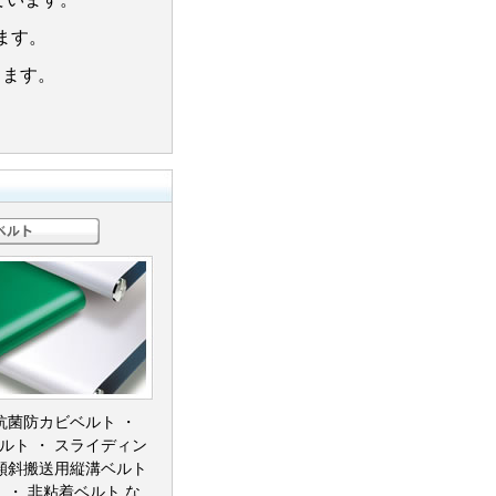
 抗菌防カビベルト ・
ルト ・ スライディン
 傾斜搬送用縦溝ベルト
 ・ 非粘着ベルト な