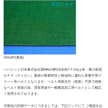
HNU8P(裏面)
ハバジット日本株式会社製
HNＵ8P
(旧名称TＰ10)は表・裏の材質
がＰＡ（ナイロン）素材の耐磨耗性と耐油性に優れた表裏平滑グ
リーン色ベルトとなります。ベルト両面光沢（鏡面）平滑で綿密
なベルト表面の為、滞留用途や一般搬送加工用ベルトとして幅広
く使用されております。
当製品の詳細データにつきましては、下記リンクにて ご確認をお