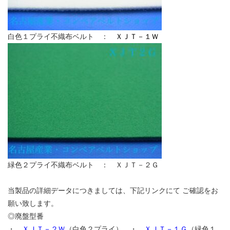
白色１プライ不織布ベルト ：
ＸＪＴ－１Ｗ
緑色２プライ不織布ベルト ： ＸＪＴ－２Ｇ
当製品の詳細データにつきましては、下記リンクにて ご確認をお
願い致します。
◎廃盤型番
・
ＸＪＴ－２Ｗ
（白色２プライ） ・
ＸＪＴ－１Ｇ
（緑色１