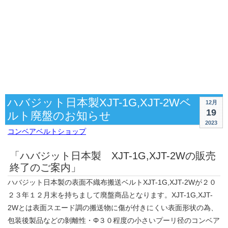
ハバジット日本製XJT-1G,XJT-2Wベ
12月
19
ルト廃盤のお知らせ
2023
コンベアベルトショップ
「ハバジット日本製 XJT-1G,XJT-2Wの販売
終了のご案内」
ハバジット日本製の表面不織布搬送ベルトXJT-1G,XJT-2Wが２０
２３年１２月末を持ちまして廃盤商品となります。XJT-1G,XJT-
2Wとは表面スエード調の搬送物に傷が付きにくい表面形状の為、
包装後製品などの剝離性・Φ３０程度の小さいプーリ径のコンベア