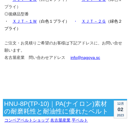
プライ）
◎後継品型番
・
ＸＪＴ－１Ｗ
（白色１プライ）
・
ＸＪＴ－２Ｇ
（緑色２
プライ）
ご注文・お見積りご希望のお客様は下記アドレスに、お問い合せ
願います。
名古屋産業 問い合わせアドレス
info@nagoya.sc
HNU-8P(TP-10)｜PA(ナイロン)素材
12月
02
の耐磨耗性と耐油性に優れたベルト
2023
コンベアベルトショップ
,
名古屋産業
,
平ベルト