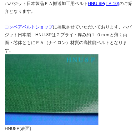
ハバジット日本製品ＰＡ搬送加工用ベルト
HNU-8P(TP-10)
のご紹
介となります。
コンベアベルトショップ
に掲載させていただいております、ハバ
ジット日本製 HNU-8Pは２プライ・厚み約１.０ｍｍと薄く両
面・芯体ともにＰＡ（ナイロン）材質の高性能ベルトとなりま
す。
HNU8P(表面)