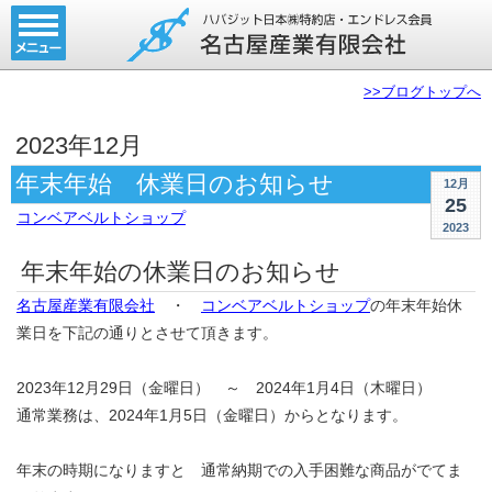
ホーム
コンベアベルト
>>ブログトップへ
タイミングベルト
2023年12月
モジュラーベルト
年末年始 休業日のお知らせ
12月
25
メカファースト
コンベアベルトショップ
2023
現地エンドレス
年末年始の休業日のお知らせ
取扱商品一覧
名古屋産業有限会社
・
コンベアベルトショップ
の年末年始休
業日を下記の通りとさせて頂きます。
コンベアベルトショップ
2023年12月29日（金曜日） ～ 2024年1月4日（木曜日）
会社案内
通常業務は、2024年1月5日（金曜日）からとなります。
無料お見積り
年末の時期になりますと 通常納期での入手困難な商品がでてま