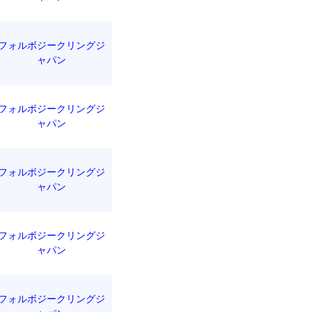
フォルボジークリングジ
ャパン
フォルボジークリングジ
ャパン
フォルボジークリングジ
ャパン
フォルボジークリングジ
ャパン
フォルボジークリングジ