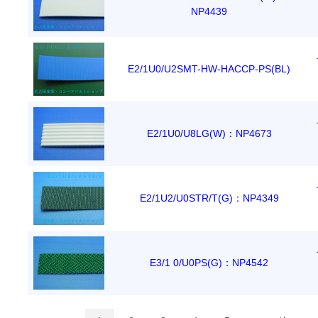
NP4439
E2/1U0/U2SMT-HW-HACCP-PS(BL)
E2/1U0/U8LG(W)：NP4673
E2/1U2/U0STR/T(G)：NP4349
E3/1 0/U0PS(G)：NP4542