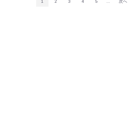
1
2
3
4
5
...
次へ
-915-2203
携帯電話：
0903-385-6096
FAX番号
@nagoya.sc
ブログ：
https://www.nagoya.sc/blog/