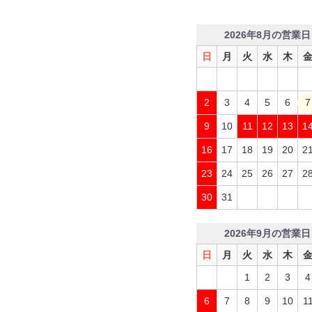
2026年8月の営業日
日
月
火
水
木
2
3
4
5
6
7
9
10
11
12
13
1
16
17
18
19
20
2
23
24
25
26
27
2
30
31
2026年9月の営業日
日
月
火
水
木
1
2
3
4
6
7
8
9
10
1