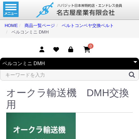
ホーム
コンベアベルト
HOME
商品一覧ページ
ベルトコンベヤ交換ベルト
ベルコンミニ DMH
タイミングベルト
モジュラーベルト
0
メカファースト
現地エンドレス
取扱商品一覧
オークラ輸送機 DMH交換
コンベアベルトショップ
用
会社案内
無料お見積り