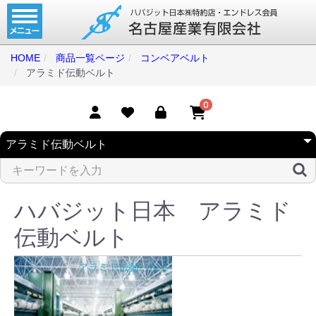
ホーム
コンベアベルト
HOME
商品一覧ページ
コンベアベルト
アラミド伝動ベルト
タイミングベルト
モジュラーベルト
0
メカファースト
現地エンドレス
取扱商品一覧
ハバジット日本 アラミド
コンベアベルトショップ
伝動ベルト
会社案内
無料お見積り