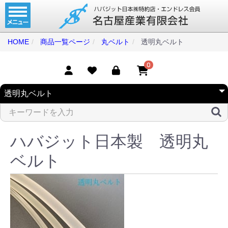
ホーム
コンベアベルト
HOME
商品一覧ページ
丸ベルト
透明丸ベルト
タイミングベルト
0
モジュラーベルト
メカファースト
現地エンドレス
ハバジット日本製 透明丸
取扱商品一覧
ベルト
コンベアベルトショップ
会社案内
無料お見積り