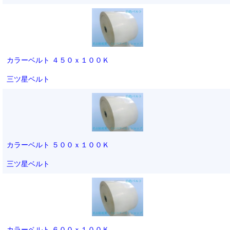
カラーベルト ４５０ｘ１００Ｋ
三ツ星ベルト
カラーベルト ５００ｘ１００Ｋ
三ツ星ベルト
カラーベルト ６００ｘ１００Ｋ