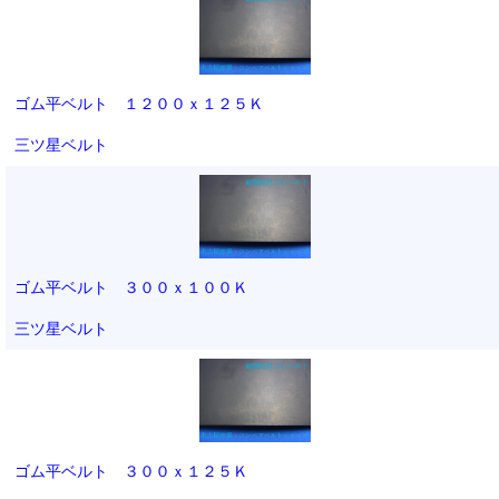
ゴム平ベルト １２００ｘ１２５Ｋ
三ツ星ベルト
ゴム平ベルト ３００ｘ１００Ｋ
三ツ星ベルト
ゴム平ベルト ３００ｘ１２５Ｋ