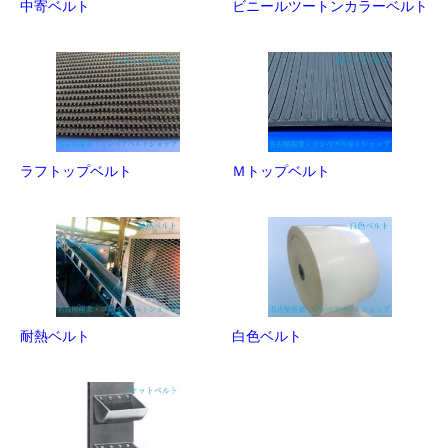
中寄ベルト
ビニールツートンカラーベルト
ラフトップベルト
Ｍトップベルト
耐熱ベルト
白色ベルト