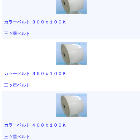
カラーベルト ３００ｘ１００Ｋ
三ツ星ベルト
カラーベルト ３５０ｘ１００Ｋ
三ツ星ベルト
カラーベルト ４００ｘ１００Ｋ
三ツ星ベルト