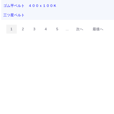
ゴム平ベルト ４００ｘ１００Ｋ
三ツ星ベルト
1
2
3
4
5
...
次へ
最後へ