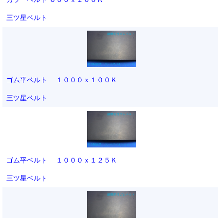
三ツ星ベルト
ゴム平ベルト １０００ｘ１００Ｋ
三ツ星ベルト
ゴム平ベルト １０００ｘ１２５Ｋ
三ツ星ベルト