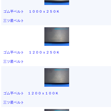
ゴム平ベルト １０００ｘ２５０Ｋ
三ツ星ベルト
ゴム平ベルト １２００ｘ２５０Ｋ
三ツ星ベルト
ゴム平ベルト １２００ｘ１００Ｋ
三ツ星ベルト