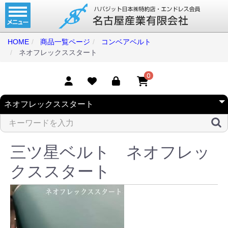
ホーム
コンベアベルト
HOME
商品一覧ページ
コンベアベルト
ネオフレックススタート
タイミングベルト
モジュラーベルト
0
メカファースト
現地エンドレス
取扱商品一覧
三ツ星ベルト ネオフレッ
コンベアベルトショップ
クススタート
会社案内
無料お見積り