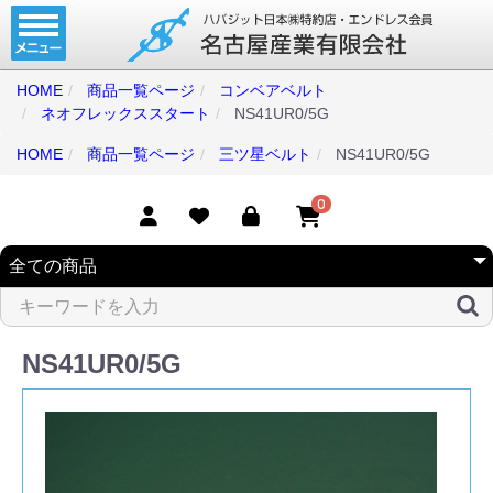
ホーム
コンベアベルト
HOME
商品一覧ページ
コンベアベルト
ネオフレックススタート
NS41UR0/5G
タイミングベルト
HOME
商品一覧ページ
三ツ星ベルト
NS41UR0/5G
モジュラーベルト
メカファースト
0
現地エンドレス
取扱商品一覧
コンベアベルトショップ
NS41UR0/5G
会社案内
無料お見積り