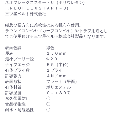
ネオフレックススタートＵ（ポリウレタン)
（ＮＥＯＦＬＥＸＳＴＡＲＴ－Ｕ)
三ツ星ベルト株式会社
縦及び横方向に柔軟性のある帆布を使用。
ラウンドコンベヤ（カーブコンベヤ）やトラフ用途とし
てご使用頂ける三ツ星ベルト株式会社製品となります。
表面色調 ： 緑色
厚み ： １．０ｍｍ
最小プーリー径 ： Φ２０
ナイフエッジ ： Ｒ５（半径）
心体プライ数 ： １プライ
許容張力 ： ４Ｎ／ｍｍ
表面形状 ： フラット（平面）
心体材質 ： ポリエステル
許容温度 ： ０～＋８０℃
永久帯電防止 ： 〇
食品衛生性 ： 〇
耐水・耐湿熱性 ： 〇