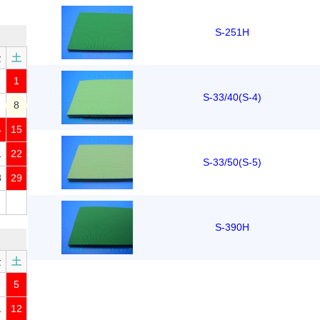
S-251H
金
土
1
S-33/40(S-4)
8
4
15
1
22
S-33/50(S-5)
8
29
S-390H
金
土
5
1
12