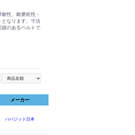
撃耐性、耐磨耗性・
トとなります。寸法
実績のあるベルトで
メーカー
ハバジット日本