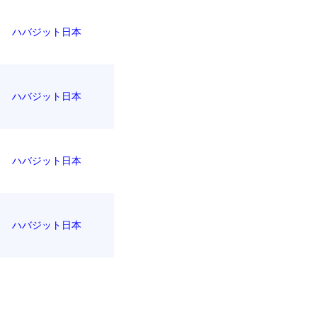
ハバジット日本
ハバジット日本
ハバジット日本
ハバジット日本