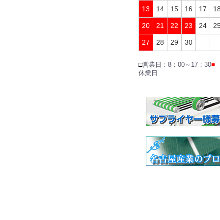
13
14
15
16
17
1
20
21
22
23
24
2
27
28
29
30
□
営業日：8：00～17：30
■
休業日