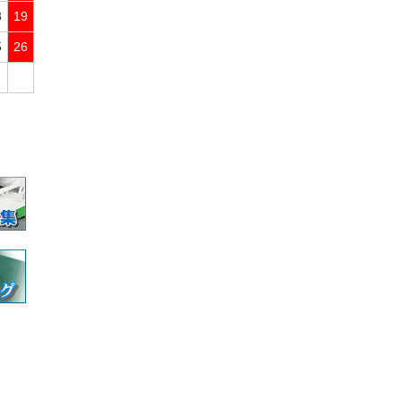
8
19
5
26