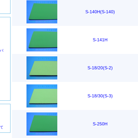
S-140H(S-140)
S-141H
パ
S-18/20(S-2)
S-18/30(S-3)
S-250H
て