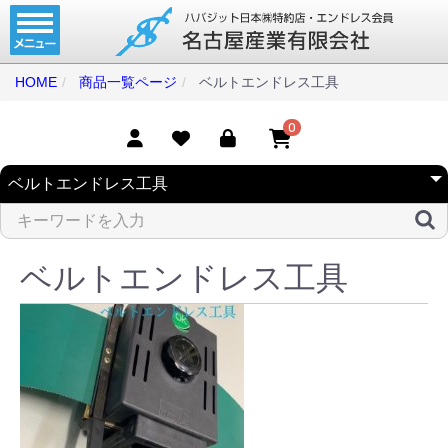
ホーム
コンベアベルト
HOME
商品一覧ページ
ベルトエンドレス工具
タイミングベルト
0
モジュラーベルト
メカファースト
現地エンドレス
ベルトエンドレス工具
取扱商品一覧
コンベアベルトショップ
会社案内
無料お見積り