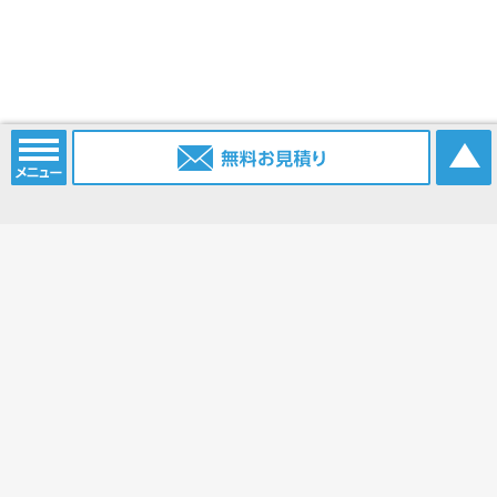
電話番号：
052-915-2203
携帯電話：
0903-385-6096
FAX番号：
052-915-2214
Eメール：
info@nagoya.sc
ブログ：
https://www.nagoya.sc/blog/
ホーム
コンベアベルト
コンベアベルトショップ
平ベルト
タイミングベルト
モジュラーベルト