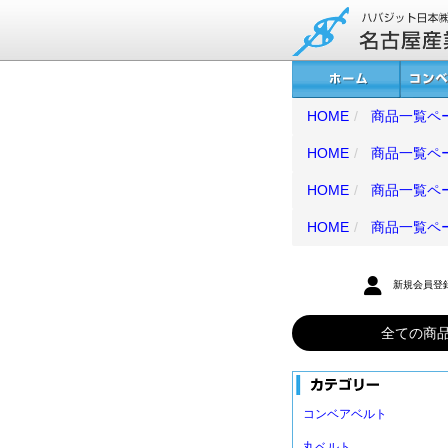
HOME
商品一覧ペ
HOME
商品一覧ペ
HOME
商品一覧ペ
HOME
商品一覧ペ
新規会員登
コンベアベルト
搬送ベルト
食品ベルト
抗菌防カビベルト
織布ベルト
シリコンベルト
耐湿熱ベルト
傾斜ベルト
塩ビベルト
ブルーベルト
ニューライトグリッ
トランジロン
ネオフレックススタ
ママライン
サンラインベルト
クリーンラインベル
チャールズウォーカ
バッファローベルト
クリーンベルト
カーブコンベアベル
マシンテープ
ポリベルト
ポリスプリント
スピンドルテープ
ポリアミド伝動ベル
ポリエステル伝動ベ
アラミド伝動ベルト
Ｓタイプベルト
フォルダーグルアー
アメラルベルテック
給紙/フィーダーベル
特殊ベルト
エンドレス方法
丸ベルト