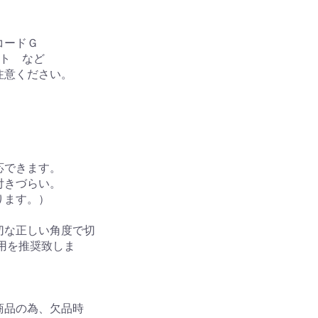
コードＧ
ト など
注意ください。
応できます。
付きづらい。
ります。）
切な正しい角度で切
用を推奨致しま
商品の為、欠品時