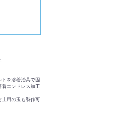
た
ルトを溶着治具で固
溶着エンドレス加工
防止用の玉も製作可