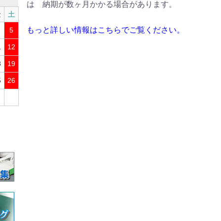
は 納期が数ヶ月かかる場合があります。
金
土
もっと詳しい情報はこちらでご覧ください。
5
1
12
8
19
5
26