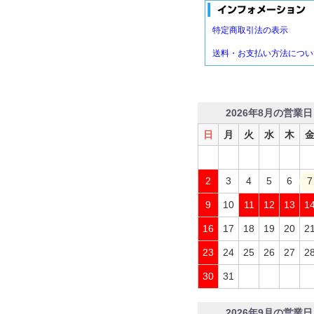
特定商取引法の表示
送料・お支払い方法につい
2026年8月の営業日
日
月
火
水
木
2
3
4
5
6
7
9
10
11
12
13
1
16
17
18
19
20
2
23
24
25
26
27
2
30
31
2026年9月の営業日