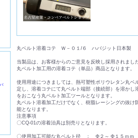
丸ベルト溶着コテ Ｗ－０１/６ ハバジット日本製
当製品は、お客様からのご意見を反映し採用されまし
丸ベルト加工用の溶着コテ（単品）商品となります。
使用用途につきましては、熱可塑性ポリウレタン丸ベ
パ
定し、溶着コテにて丸ベルト端部（接続部）を溶かし
をおこなう丸ベルト加工ツールとなります。
丸ベルト溶着加工だけでなく、樹脂レーシングの抜け
能となります。
注意事項
〇CQ-01の溶着治具は別売りとなります。
〇使用加工可能な丸ベルト径 ： Φ２～ Φ１５ｍｍ