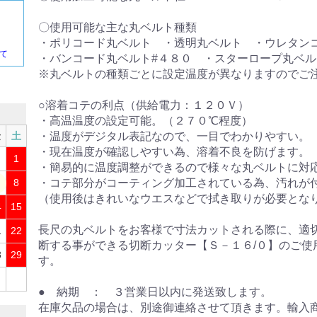
〇使用可能な主な丸ベルト種類
・ポリコード丸ベルト ・透明丸ベルト ・ウレタン
て
・バンコード丸ベルト#４８０ ・スターロープ丸ベル
※丸ベルトの種類ごとに設定温度が異なりますのでご
○溶着コテの利点（供給電力：１２０Ｖ）
・高温温度の設定可能。（２７０℃程度）
・温度がデジタル表記なので、一目でわかりやすい。
金
土
・現在温度が確認しやすい為、溶着不良を防げます。
1
・簡易的に温度調整ができるので様々な丸ベルトに対
・コテ部分がコーティング加工されている為、汚れが
8
（使用後はきれいなウエスなどで拭き取りが必要とな
4
15
長尺の丸ベルトをお客様で寸法カットされる際に、適
1
22
断する事ができる切断カッター【Ｓ－１６/０】のご使
8
29
す。
● 納期 ： ３営業日以内に発送致します。
在庫欠品の場合は、別途御連絡させて頂きます。輸入