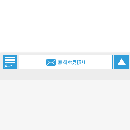
電話番号：
052-915-2203
携帯電話：
0903-385-6096
FAX番号：
052-915-2214
Eメール：
info@nagoya.sc
ブログ：
https://www.nagoya.sc/blog/