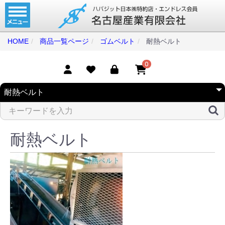
ホーム
コンベアベルト
HOME
商品一覧ページ
ゴムベルト
耐熱ベルト
タイミングベルト
0
モジュラーベルト
メカファースト
現地エンドレス
耐熱ベルト
取扱商品一覧
コンベアベルトショップ
会社案内
無料お見積り