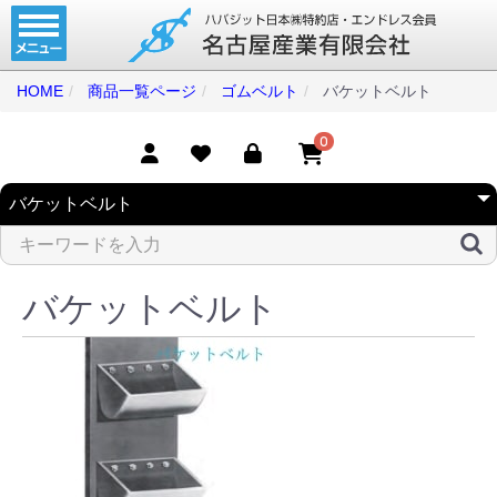
ホーム
コンベアベルト
HOME
商品一覧ページ
ゴムベルト
バケットベルト
タイミングベルト
0
モジュラーベルト
メカファースト
現地エンドレス
バケットベルト
取扱商品一覧
コンベアベルトショップ
会社案内
無料お見積り