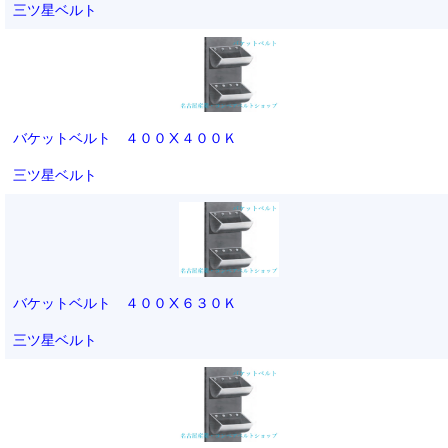
三ツ星ベルト
バケットベルト ４００Ⅹ４００Ｋ
三ツ星ベルト
バケットベルト ４００Ⅹ６３０Ｋ
三ツ星ベルト