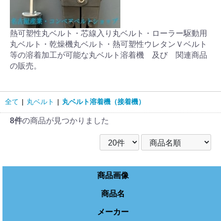
熱可塑性丸ベルト・芯線入り丸ベルト・ローラー駆動用
丸ベルト・乾燥機丸ベルト・熱可塑性ウレタンＶベルト
等の溶着加工が可能な丸ベルト溶着機 及び 関連商品
の販売。
全て
|
丸ベルト
|
丸ベルト溶着機（接着機）
8件
の商品が見つかりました
商品画像
商品名
メーカー