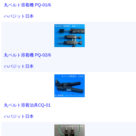
丸ベルト溶着機 PQ-01/6
ハバジット日本
丸ベルト溶着機 PQ-02/6
ハバジット日本
丸ベルト溶着治具CQ-01
ハバジット日本