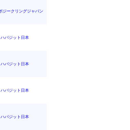
ボジークリングジャパン
ハバジット日本
ハバジット日本
ハバジット日本
ハバジット日本