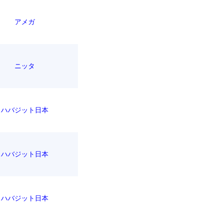
アメガ
ニッタ
ハバジット日本
ハバジット日本
ハバジット日本