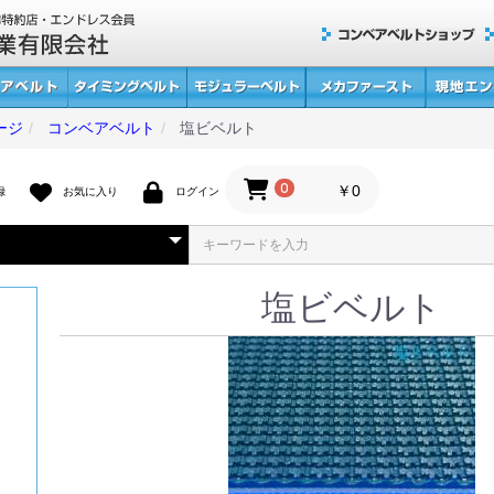
ージ
コンベアベルト
塩ビベルト
0
￥0
録
お気に入り
ログイン
塩ビベルト
プ
ート
ト
ベルト
ト
ト
ルト
ベルト
ト
ト
着機）
80
89
ト
プ
ウレタンコードＨ
ウレタンコードＨ用 取付金
具
ラーベル
X2
X2VG
 シリー
 シリー
ベア