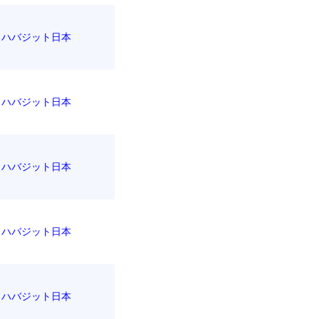
ハバジット日本
ハバジット日本
ハバジット日本
ハバジット日本
ハバジット日本