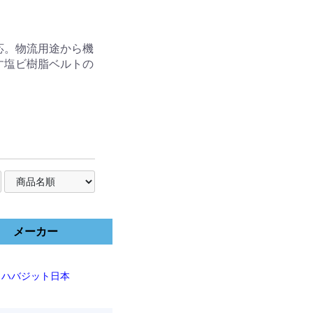
応。物流用途から機
す塩ビ樹脂ベルトの
メーカー
ハバジット日本