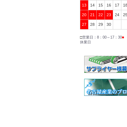
13
14
15
16
17
1
20
21
22
23
24
2
27
28
29
30
□
営業日：8：00～17：30
■
休業日