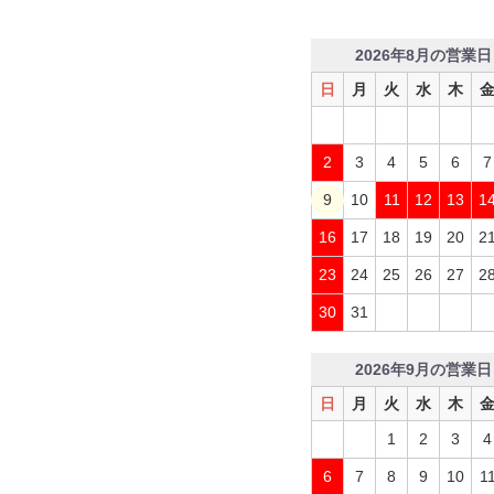
2026年8月の営業日
日
月
火
水
木
2
3
4
5
6
7
9
10
11
12
13
1
16
17
18
19
20
2
23
24
25
26
27
2
30
31
2026年9月の営業日
日
月
火
水
木
1
2
3
4
6
7
8
9
10
1