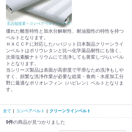
優れた離形特性と加水分解耐性、耐油脂性の特性を持つ
ベルトとなります。
ＨＡＣＣＰに対応したハバジット日本製品クリーンライ
ンベルトはポリウレタンと比べ化学薬品耐性にも強く、
次亜塩素酸ナトリウムにて洗浄しても黄変しづらいベル
トとなります。
当シリーズ製品は表面が高密度で平滑なため洗浄もしや
すく、頻繁な洗浄作業が必要な総菜・食肉・水産加工分
野に最適なポリオレフィン（ハビレン）ベルトとなりま
す。
全て
|
コンベアベルト
|
クリーンラインベルト
9件
の商品が見つかりました