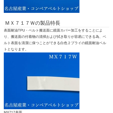
ＭＸ７１７Ｗの製品特長
表面耐油TPU・ベルト搬送面に鏡面カバー加工をすることによ
り、搬送面の付着物の清掃および拭き取りが容易にできる為、ベ
ルト表面を清潔に保つことができる白色２プライの鏡面耐油ベル
トとなります。
MX717表面