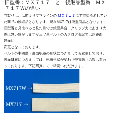
旧型番：ＭＸ７１７ と 後継品型番：ＭＸ
７１７Ｗの違い
当製品は、以前よりママラインの
ＭＸ７１７
にて市場流通してい
た商品の後継品となります。現在MX717は廃盤商品となります。
旧型番と見比べると見た目では鏡面具合・グリップ力にあまり大
差は無い気がしますが三ツ星ベルトのカタログ表記では超鏡面→
鏡面に
変更となっております。
ベルトの中間層・裏面帆布の形状につきましても変更しており、
裏面帆布につきましては、帆布形状が変わり帯電防止の数も変わ
っております。下記写真にてご確認いただけます。