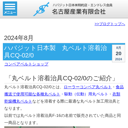
ホーム
コンベアベルト
>>ブログトップへ
タイミングベルト
2024年8月
モジュラーベルト
ハバジット日本製 丸ベルト溶着治
8月
20
メカファースト
具CQ-02/0
2024
コンベアベルトショップ
現地エンドレス
「丸ベルト溶着治具CQ-02/0のご紹介」
取扱商品一覧
丸ベルト溶着治具CQ-02/0とは、
ローラーコンベア丸ベルト
・
食品
コンベアベルトショップ
搬送で使用可能な各種丸ベルト
・駆動（伝動）用
丸ベルト
・
衣
類
乾燥機丸ベルト
などを溶着する際に最適な丸ベルト加工用治具と
会社案内
なります。
無料お見積り
以前では丸ベルト溶着治具F-16の名前で販売されていた商品と同
一商品となります。