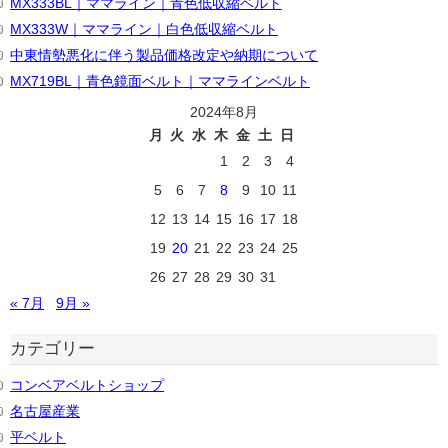
MX333BL｜ママライン｜青色低収縮ベルト
MX333W｜ママライン｜白色低収縮ベルト
中東情勢悪化に伴う製品価格改定や納期について
MX719BL｜青色鏡面ベルト｜ママラインベルト
2024年8月
月
火
水
木
金
土
日
1
2
3
4
5
6
7
8
9
10
11
12
13
14
15
16
17
18
19
20
21
22
23
24
25
26
27
28
29
30
31
« 7月
9月 »
カテゴリー
コンベアベルトショップ
名古屋産業
平ベルト