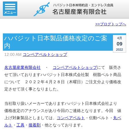
ホーム
コンベアベルト
>>ブログトップへ
タイミングベルト
ハバジット日本製品価格改定のご案
4月
モジュラーベルト
09
内
2022
メカファースト
12:00 AM
コンベアベルトショップ
現地エンドレス
名古屋産業有限会社
・
コンベアベルトショップ
にて 販売さ
せて頂いておりますハバジット日本株式会社製 樹脂ベルト商品
取扱商品一覧
について ２０２２年４月２８日（木曜日）ご注文分より価格改
定させて頂く事となりました。
コンベアベルトショップ
会社案内
当社取り扱いメーカーでありますハバジット日本株式会社より
価格改定のアナウンスがあり今回のご連絡となります。今回 値
無料お見積り
上げ対象製品としましては、
コンベアベルト
・伝動ベルト・
丸ベ
ルト
・
工具
・
接着剤
・他となっております。