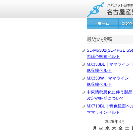
最近の投稿
SL-M5302(SL-4PGE S
面緑色帆布ベルト
MX333BL｜ママライン
低収縮ベルト
MX333W｜ママライン
低収縮ベルト
中東情勢悪化に伴う製品
改定や納期について
MX719BL｜青色鏡面ベ
ママラインベルト
2026年8月
月
火
水
木
金
土