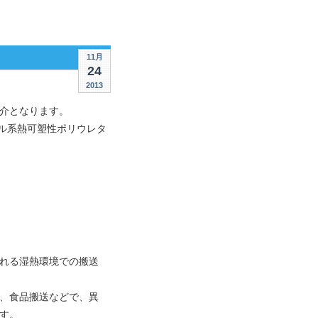
11月
24
2013
介となります。
テル系熱可塑性ポリウレタ
れる湿熱環境での搬送
、食品搬送などで、異
す。