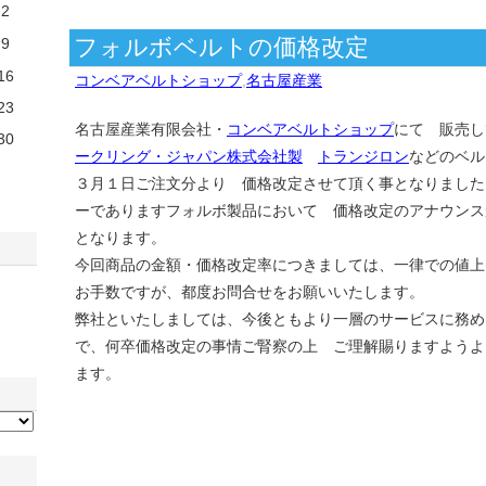
2
フォルボベルトの価格改定
9
16
コンベアベルトショップ
,
名古屋産業
23
名古屋産業有限会社・
コンベアベルトショップ
にて 販売し
30
ークリング・ジャパン株式会社製
トランジロン
などのベル
３月１日ご注文分より 価格改定させて頂く事となりました
ーでありますフォルボ製品において 価格改定のアナウンス
となります。
今回商品の金額・価格改定率につきましては、一律での値上
お手数ですが、都度お問合せをお願いいたします。
弊社といたしましては、今後ともより一層のサービスに務め
で、何卒価格改定の事情ご腎察の上 ご理解賜りますようよ
ます。