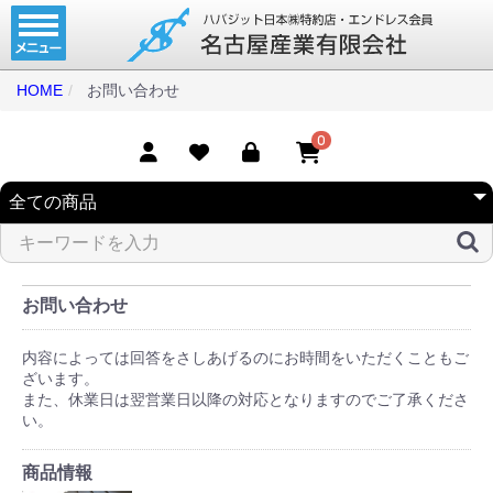
ホーム
コンベアベルト
HOME
お問い合わせ
タイミングベルト
0
モジュラーベルト
メカファースト
現地エンドレス
取扱商品一覧
お問い合わせ
コンベアベルトショップ
内容によっては回答をさしあげるのにお時間をいただくこともご
ざいます。
会社案内
また、休業日は翌営業日以降の対応となりますのでご了承くださ
い。
無料お見積り
商品情報