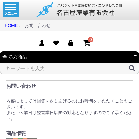
ホーム
コンベアベルト
HOME
お問い合わせ
タイミングベルト
0
モジュラーベルト
メカファースト
現地エンドレス
取扱商品一覧
お問い合わせ
コンベアベルトショップ
内容によっては回答をさしあげるのにお時間をいただくこともご
ざいます。
会社案内
また、休業日は翌営業日以降の対応となりますのでご了承くださ
い。
無料お見積り
商品情報