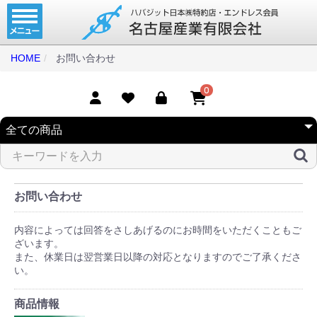
ホーム
コンベアベルト
HOME
お問い合わせ
タイミングベルト
0
モジュラーベルト
メカファースト
現地エンドレス
取扱商品一覧
お問い合わせ
コンベアベルトショップ
内容によっては回答をさしあげるのにお時間をいただくこともご
ざいます。
会社案内
また、休業日は翌営業日以降の対応となりますのでご了承くださ
い。
無料お見積り
商品情報