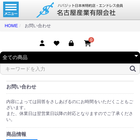
ホーム
コンベアベルト
HOME
お問い合わせ
タイミングベルト
0
モジュラーベルト
メカファースト
現地エンドレス
取扱商品一覧
お問い合わせ
コンベアベルトショップ
内容によっては回答をさしあげるのにお時間をいただくこともご
ざいます。
会社案内
また、休業日は翌営業日以降の対応となりますのでご了承くださ
い。
無料お見積り
商品情報