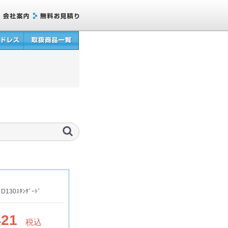
：
D130ｽﾀﾝﾀﾞｰﾄﾞ
421
税込