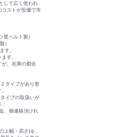
として広く使われ
のコストが安価で市
三ツ星ベルト製）
ト製）
ます。
きます。
すが、在庫の都合
の２タイプがあり形
す。
なタイプの取扱いが
ス：
14）迄、御連絡頂けれ
の上幅・高さ)を、