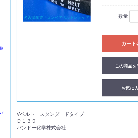
X2
X2VG
 シリー
 シリー
ベア
数量
行防止付
行防止付
行防止付
行防止付
行防止付
行防止付
イ
イ
ライ
ライ
 １プラ
 ２プラ
対応
送
工
標準エンドレス
金属レーシング
樹脂レーシング
カート
修
この商品を
ス工具
ス工具
プレス機
お気に
ト
ブベルト
ト（ハイ
ト
ベルト
ルト
ト（ポリ
ベルト）
ト
ト
パ
Vベルト スタンダードタイプ
Ｄ１３０
バンドー化学株式会社