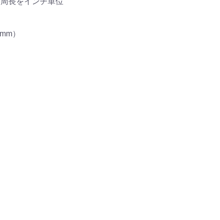
チ周長をインチ単位
0mm）