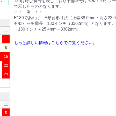
130は呼び番号を表しており予備番号はベルトのピッ
て
で示したものとなります。
＊＊ 例 ＊＊
E130であれば E形台形寸法（上幅38.0mm・高さ23.
有効ピッチ周長：130インチ（3302mm）となります。
（130インチｘ25.4mm＝3302mm）
金
土
1
もっと詳しい情報はこちらでご覧ください。
8
4
15
1
22
8
29
金
土
5