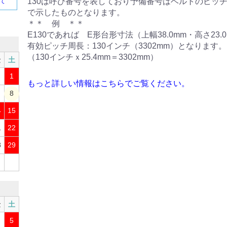
130は呼び番号を表しており予備番号はベルトのピッ
て
で示したものとなります。
＊＊ 例 ＊＊
E130であれば E形台形寸法（上幅38.0mm・高さ23.
有効ピッチ周長：130インチ（3302mm）となります。
（130インチｘ25.4mm＝3302mm）
金
土
1
もっと詳しい情報はこちらでご覧ください。
8
4
15
1
22
8
29
金
土
5