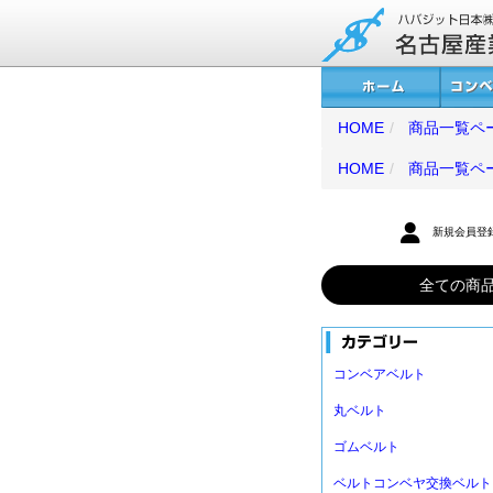
HOME
商品一覧ペ
HOME
商品一覧ペ
新規会員登
コンベアベルト
搬送ベルト
食品ベルト
抗菌防カビベルト
織布ベルト
シリコンベルト
耐湿熱ベルト
傾斜ベルト
塩ビベルト
ブルーベルト
ニューライトグリッ
トランジロン
ネオフレックススタ
ママライン
サンラインベルト
クリーンラインベル
チャールズウォーカ
バッファローベルト
クリーンベルト
カーブコンベアベル
マシンテープ
ポリベルト
ポリスプリント
スピンドルテープ
ポリアミド伝動ベル
ポリエステル伝動ベ
アラミド伝動ベルト
Ｓタイプベルト
フォルダーグルアー
アメラルベルテック
給紙/フィーダーベル
特殊ベルト
エンドレス方法
丸ベルト
ポリコード丸ベルト
ハビブルー丸ベルト
帯電防止丸ベルト
ローラー駆動丸ベル
丸ベルト溶着機（接
透明丸ベルト
ウレタンコードＨ
芯線入り丸ベルト
バンコード丸ベルト#4
バンコード丸ベルト#4
バンコラン丸ベルト
スターロープ丸ベル
スーパースターロー
ウレタンコードＧ
ウレタンコードＹ
乾燥機丸ベルト
ゴムベルト
コンベヤベルト
重耐油ベルト
中寄ベルト
ビニールツートンカ
ラフトップベルト
Ｍトップベルト
耐熱ベルト
白色ベルト
バケットベルト
ベルトコンベヤ交換ベルト