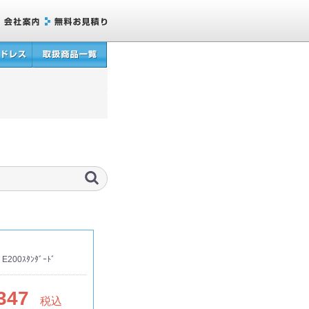
：
E200ｽﾀﾝﾀﾞｰﾄﾞ
347
税込