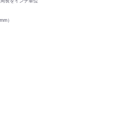
チ周長をインチ単位
0mm）