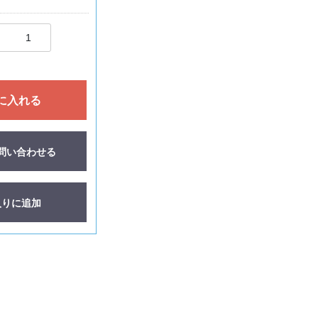
に入れる
問い合わせる
入りに追加