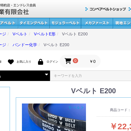
ージ
Vベルト
VベルトE形
Vベルト E200
ージ
バンドー化学
Vベルト E200
0
￥0
録
お気に入り
ログイン
Vベルト E200
プ
ート
ト
ベルト
ト
ト
ルト
ベルト
ト
商品コード
ト
着機）
80
89
ト
プ
ウレタンコードＨ
ウレタンコードＨ用 取付金
具
￥22,
ラーベル