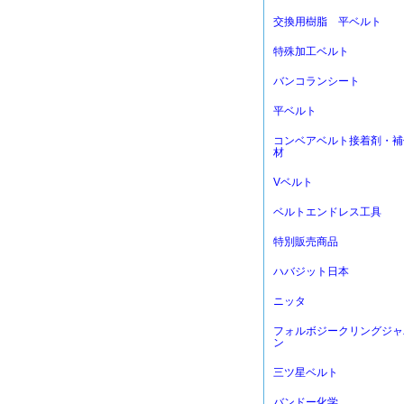
ト
フリックタッチ FT
エスコンミニ SZ
エスコンミニ SZV
ミニミニエックス MM
ミニミニエックス MM
ベルコンミニ SBM
ベルコンミニ BMG
ベルコンミニ DMH
ベルコンミニ DMG
ファインコンベヤⅡ
ファインコンベヤⅡ
ベルゴッチ 34-S1
ベルゴッチ 34-G1
光洋機械 KMTS
日工 モジュラーコン
交換用樹脂 平ベルト
ズFBH
ズFBG
緑色・１プライ
緑色・２プライ
白色・１プライ
白色・２プライ
青色・１プライ
青色・２プライ
緑色・１プライ・蛇
緑色・２プライ・蛇
白色・１プライ・蛇
白色・２プライ・蛇
青色・１プライ・蛇
青色・２プライ・蛇
ラフトップベルト
縦溝ベルト・１プラ
縦溝ベルト・２プラ
ハンプベルト・１プ
ハンプベルト・２プ
耐熱ベルト１５０℃
耐熱ベルト１５０℃
耐熱ベルト１８０℃
テフロンベルト
シリコン含浸ベルト
パチンコ・メダル搬
パーツフィーダー
特殊加工ベルト
イ
イ
エンドレス方法
スポンジ貼り合せ加
異物混入対策
プロファイル加工
特殊加工
スカート材料
ウレタンパッド
穴あけ加工
バンコランシート
平ベルト
ハーバー
ポート
コンベアベルト接着剤・補
材
Vベルト
VベルトA形
VベルトB形
VベルトC形
VベルトD形
VベルトE形
省エネレッドA形
省エネレッドB形
VベルトレッドA形
VベルトレッドB形
VベルトレッドC形
VベルトレッドM形
VベルトLA形
VベルトLB形
VベルトLC形
バンコランＶベルト
ベルトエンドレス工具
丸ベルト溶着工具
スカイバーエンドレ
フィンガーエンドレ
クイックメルト用熱
特別販売商品
ハバジット日本
TPU食品搬送用ベル
TPU食品搬送用カー
TPU抗菌防カビベル
TPU抗菌防カビベル
プレミアムTPU食品
TPU耳ホツレ防止ベ
クリーンラインベル
ブルーベルト（青色
織布ベルト
綿ベルト
フッ素フィルムベル
シリコンベルト
PVC食品搬送用ベル
ニッタ
ガード）
オレフィン）
フォルボジークリングジャ
ン
三ツ星ベルト
ママラインベルト
バンドー化学