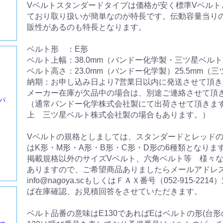
Vベルトスタンダードタイプは価格が安く標準Vベルト
ており取り扱いが簡単なのが特長です。伝動容量当り
販性があるのも特長となります。
ベルト形 ：E形
ベルト上幅：38.0mm（バンドー化学製・三ツ星ベル
ベルト高さ：23.0mm（バンドー化学製）25.5mm（
納期：お申し込み日より7営業日以内に発送させて頂き
メーカー在庫が欠品中の場合は、別途ご連絡させて頂
パ
（通常バンドー化学株式会社製にて出荷させて頂きま
上 三ツ星ベルト株式会社製の場合もあります。）
Vベルトの規格としましては、スタンダードとレッド
はK形・M形・A形・B形・C形・D形の6種類となりま
掲載規格以外のサイズVベルト、六角ベルト等 様々
ありますので、ご希望商品ありましたらメールアドレ
info@nagoya.scもしくはＦＡＸ番号（052-915-22
ば在庫確認、お見積回答をさせていただきます。
ベルト品番の意味はE130であればEはベルトの形(台形