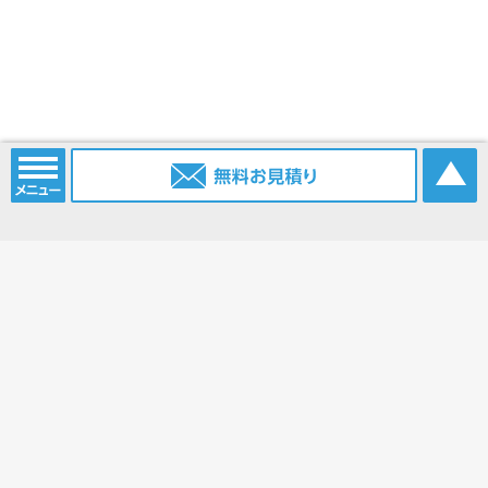
電話番号：
052-915-2203
携帯電話：
0903-385-6096
FAX番号：
052-915-2214
Eメール：
info@nagoya.sc
ブログ：
https://www.nagoya.sc/blog/
ホーム
コンベアベルト