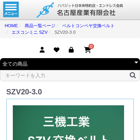
ホーム
コンベアベルト
HOME
商品一覧ページ
ベルトコンベヤ交換ベルト
エスコンミニ SZV
SZV20-3.0
タイミングベルト
モジュラーベルト
0
メカファースト
現地エンドレス
取扱商品一覧
SZV20-3.0
コンベアベルトショップ
会社案内
無料お見積り