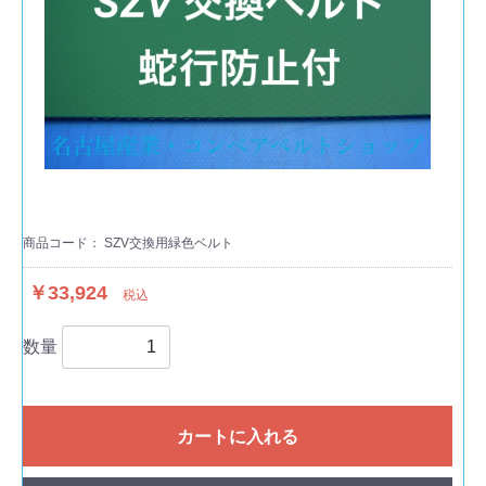
商品コード：
SZV交換用緑色ベルト
￥33,924
税込
数量
カートに入れる