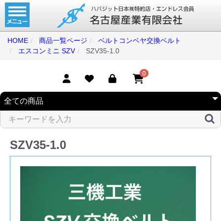
ホーム
コンベアベルト
HOME
商品一覧ページ
ベルトコンベヤ交換ベルト
エスコンミニ SZV
SZV35-1.0
タイミングベルト
モジュラーベルト
0
メカファースト
現地エンドレス
取扱商品一覧
SZV35-1.0
コンベアベルトショップ
会社案内
無料お見積り