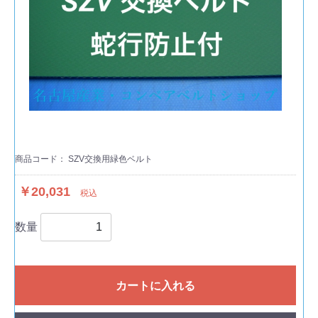
商品コード：
SZV交換用緑色ベルト
￥20,031
税込
数量
カートに入れる