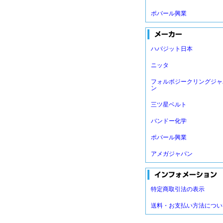
ポバール興業
ハバジット日本
ニッタ
フォルボジークリングジャ
ン
三ツ星ベルト
バンドー化学
ポバール興業
アメガジャパン
特定商取引法の表示
送料・お支払い方法につい