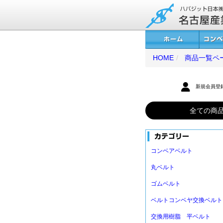
HOME
商品一覧ペ
新規会員登
コンベアベルト
搬送ベルト
食品ベルト
抗菌防カビベルト
織布ベルト
シリコンベルト
耐湿熱ベルト
傾斜ベルト
塩ビベルト
ブルーベルト
ニューライトグリッ
トランジロン
ネオフレックススタ
ママライン
サンラインベルト
クリーンラインベル
チャールズウォーカ
バッファローベルト
クリーンベルト
カーブコンベアベル
マシンテープ
ポリベルト
ポリスプリント
スピンドルテープ
ポリアミド伝動ベル
ポリエステル伝動ベ
アラミド伝動ベルト
Ｓタイプベルト
フォルダーグルアー
アメラルベルテック
給紙/フィーダーベル
特殊ベルト
エンドレス方法
丸ベルト
ポリコード丸ベルト
ハビブルー丸ベルト
帯電防止丸ベルト
ローラー駆動丸ベル
丸ベルト溶着機（接
透明丸ベルト
ウレタンコードＨ
芯線入り丸ベルト
バンコード丸ベルト#4
バンコード丸ベルト#4
バンコラン丸ベルト
スターロープ丸ベル
スーパースターロー
ウレタンコードＧ
ウレタンコードＹ
乾燥機丸ベルト
ゴムベルト
コンベヤベルト
重耐油ベルト
中寄ベルト
ビニールツートンカ
ラフトップベルト
Ｍトップベルト
耐熱ベルト
白色ベルト
バケットベルト
ベルトコンベヤ交換ベルト
ト
フリックタッチ FT
エスコンミニ SZ
エスコンミニ SZV
ミニミニエックス MM
ミニミニエックス MM
ベルコンミニ SBM
ベルコンミニ BMG
ベルコンミニ DMH
ベルコンミニ DMG
ファインコンベヤⅡ
ファインコンベヤⅡ
ベルゴッチ 34-S1
ベルゴッチ 34-G1
光洋機械 KMTS
日工 モジュラーコン
交換用樹脂 平ベルト
ズFBH
ズFBG