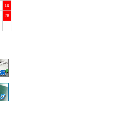
8
19
5
26