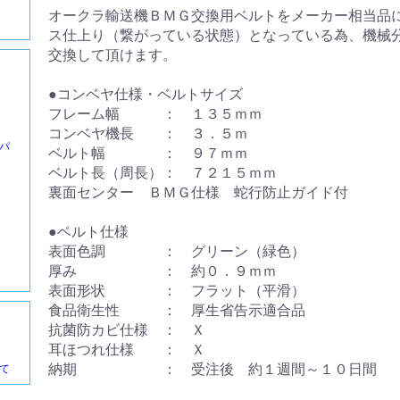
オークラ輸送機ＢＭＧ交換用ベルトをメーカー相当品
ス仕上り（繋がっている状態）となっている為、機械
交換して頂けます。
●コンベヤ仕様・ベルトサイズ
フレーム幅 ： １３５ｍｍ
コンベヤ機長 ： ３．５ｍ
パ
ベルト幅 ： ９７ｍｍ
ベルト長（周長）： ７２１５ｍｍ
裏面センター ＢＭＧ仕様 蛇行防止ガイド付
●ベルト仕様
表面色調 ： グリーン（緑色）
厚み ： 約０．９ｍｍ
表面形状 ： フラット（平滑）
食品衛生性 ： 厚生省告示適合品
抗菌防カビ仕様 ： Ｘ
耳ほつれ仕様 ： Ｘ
納期 ： 受注後 約１週間～１０日間
て