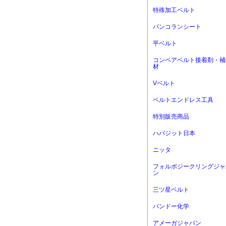
緑色・１プライ
緑色・２プライ
白色・１プライ
白色・２プライ
青色・１プライ
青色・２プライ
緑色・１プライ・蛇
緑色・２プライ・蛇
白色・１プライ・蛇
白色・２プライ・蛇
青色・１プライ・蛇
青色・２プライ・蛇
ラフトップベルト
縦溝ベルト・１プラ
縦溝ベルト・２プラ
ハンプベルト・１プ
ハンプベルト・２プ
耐熱ベルト１５０℃
耐熱ベルト１５０℃
耐熱ベルト１８０℃
テフロンベルト
シリコン含浸ベルト
パチンコ・メダル搬
パーツフィーダー
特殊加工ベルト
イ
イ
エンドレス方法
スポンジ貼り合せ加
異物混入対策
プロファイル加工
特殊加工
スカート材料
ウレタンパッド
穴あけ加工
バンコランシート
平ベルト
ハーバー
ポート
コンベアベルト接着剤・補
材
Vベルト
VベルトA形
VベルトB形
VベルトC形
VベルトD形
VベルトE形
省エネレッドA形
省エネレッドB形
VベルトレッドA形
VベルトレッドB形
VベルトレッドC形
VベルトレッドM形
VベルトLA形
VベルトLB形
VベルトLC形
バンコランＶベルト
ベルトエンドレス工具
丸ベルト溶着工具
スカイバーエンドレ
フィンガーエンドレ
クイックメルト用熱
特別販売商品
ハバジット日本
TPU食品搬送用ベル
TPU食品搬送用カー
TPU抗菌防カビベル
TPU抗菌防カビベル
プレミアムTPU食品
TPU耳ホツレ防止ベ
クリーンラインベル
ブルーベルト（青色
織布ベルト
綿ベルト
フッ素フィルムベル
シリコンベルト
PVC食品搬送用ベル
ニッタ
ガード）
オレフィン）
フォルボジークリングジャ
ン
三ツ星ベルト
ママラインベルト
バンドー化学
アメーガジャパン