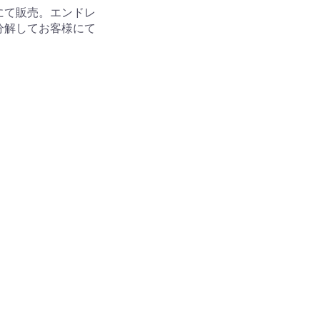
にて販売。エンドレ
分解してお客様にて