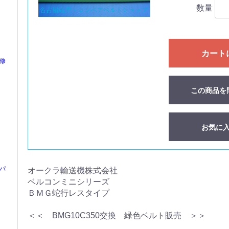
数量
行防止付
行防止付
行防止付
行防止付
行防止付
行防止付
イ
イ
ライ
ライ
 １プラ
 ２プラ
対応
送
工
標準エンドレス
金属レーシング
樹脂レーシング
カート
修
この商品を
ス工具
ス工具
プレス機
お気に
ト
ブベルト
ト（ハイ
ト
ベルト
ルト
ト（ポリ
ベルト）
ト
ト
パ
オークラ輸送機株式会社
ベルコンミニシリーズ
ＢＭＧ蛇行レスタイプ
＜＜ BMG10C350交換 緑色ベルト販売 ＞＞