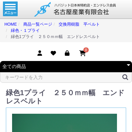
ホーム
コンベアベルト
HOME
商品一覧ページ
交換用樹脂 平ベルト
緑色・１プライ
タイミングベルト
緑色1プライ ２５０ｍｍ幅 エンドレスベルト
モジュラーベルト
0
メカファースト
現地エンドレス
取扱商品一覧
緑色1プライ ２５０ｍｍ幅 エンド
コンベアベルトショップ
レスベルト
会社案内
無料お見積り