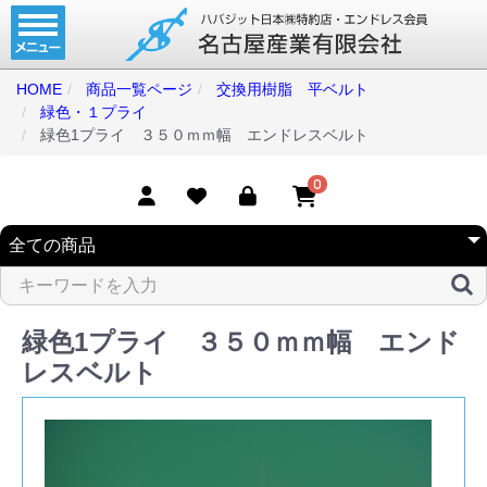
ホーム
コンベアベルト
HOME
商品一覧ページ
交換用樹脂 平ベルト
緑色・１プライ
タイミングベルト
緑色1プライ ３５０ｍｍ幅 エンドレスベルト
モジュラーベルト
0
メカファースト
現地エンドレス
取扱商品一覧
緑色1プライ ３５０ｍｍ幅 エンド
コンベアベルトショップ
レスベルト
会社案内
無料お見積り