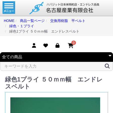
ホーム
コンベアベルト
HOME
商品一覧ページ
交換用樹脂 平ベルト
緑色・１プライ
タイミングベルト
緑色1プライ ５０ｍｍ幅 エンドレスベルト
モジュラーベルト
0
メカファースト
現地エンドレス
取扱商品一覧
緑色1プライ ５０ｍｍ幅 エンドレ
コンベアベルトショップ
スベルト
会社案内
無料お見積り