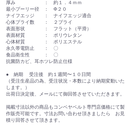
厚み ： 約１．４ｍｍ
最小プーリー径 ： Φ２０
ナイフエッジ ： ナイフエッジ適合
心体プライ数 ： ２プライ
表面形状 ： フラット（平滑）
表面材質 ： ポリウレタン
心体材質 ： ポリエステル
永久帯電防止 ： 〇
食品衛生性 ： 〇
抗菌防カビ、耳ホツレ防止仕様
● 納期 受注後 約１週間〜１０日間
（受注生産品の為、受注状況・本数により納期変動いた
します。）
出荷日決定後、メールにて御回答させていただきます。
掲載寸法以外の商品もコンベヤベルト専門店価格にて製
作販売可能です。寸法お問い合わせ頂きましたら お見
積り回答させて頂きます。