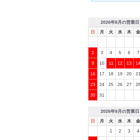
2026年8月の営業日
日
月
火
水
木
2
3
4
5
6
7
9
10
11
12
13
1
16
17
18
19
20
2
23
24
25
26
27
2
30
31
2026年9月の営業日
日
月
火
水
木
1
2
3
4