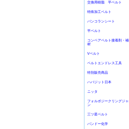
フリックタッチ FT
エスコンミニ SZ
エスコンミニ SZV
ミニミニエックス MM
ミニミニエックス MM
ベルコンミニ SBM
ベルコンミニ BMG
ベルコンミニ DMH
ベルコンミニ DMG
ファインコンベヤⅡ
ファインコンベヤⅡ
ベルゴッチ 34-S1
ベルゴッチ 34-G1
光洋機械 KMTS
日工 モジュラーコン
交換用樹脂 平ベルト
ズFBH
ズFBG
緑色・１プライ
緑色・２プライ
白色・１プライ
白色・２プライ
青色・１プライ
青色・２プライ
緑色・１プライ・蛇
緑色・２プライ・蛇
白色・１プライ・蛇
白色・２プライ・蛇
青色・１プライ・蛇
青色・２プライ・蛇
ラフトップベルト
縦溝ベルト・１プラ
縦溝ベルト・２プラ
ハンプベルト・１プ
ハンプベルト・２プ
耐熱ベルト１５０℃
耐熱ベルト１５０℃
耐熱ベルト１８０℃
テフロンベルト
シリコン含浸ベルト
パチンコ・メダル搬
パーツフィーダー
特殊加工ベルト
イ
イ
エンドレス方法
スポンジ貼り合せ加
異物混入対策
プロファイル加工
特殊加工
スカート材料
ウレタンパッド
穴あけ加工
バンコランシート
平ベルト
ハーバー
ポート
コンベアベルト接着剤・補
材
Vベルト
VベルトA形
VベルトB形
VベルトC形
VベルトD形
VベルトE形
省エネレッドA形
省エネレッドB形
VベルトレッドA形
VベルトレッドB形
VベルトレッドC形
VベルトレッドM形
VベルトLA形
VベルトLB形
VベルトLC形
バンコランＶベルト
ベルトエンドレス工具
丸ベルト溶着工具
スカイバーエンドレ
フィンガーエンドレ
クイックメルト用熱
特別販売商品
ハバジット日本
TPU食品搬送用ベル
TPU食品搬送用カー
TPU抗菌防カビベル
TPU抗菌防カビベル
プレミアムTPU食品
TPU耳ホツレ防止ベ
クリーンラインベル
ブルーベルト（青色
織布ベルト
綿ベルト
フッ素フィルムベル
シリコンベルト
PVC食品搬送用ベル
ニッタ
ガード）
オレフィン）
フォルボジークリングジャ
ン
三ツ星ベルト
ママラインベルト
バンドー化学