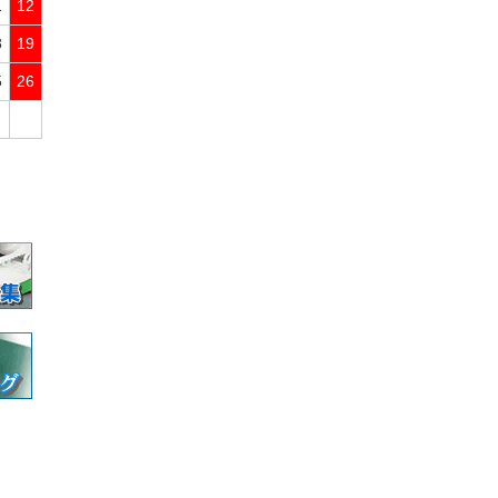
1
12
8
19
5
26