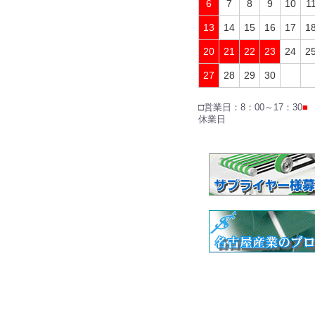
6
7
8
9
10
1
13
14
15
16
17
1
20
21
22
23
24
2
27
28
29
30
□
営業日：8：00～17：30
■
休業日