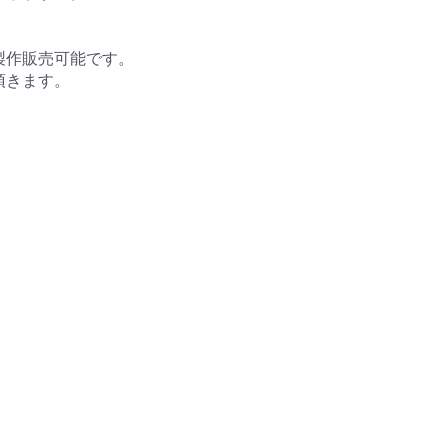
。
製作販売可能です。
頂きます。