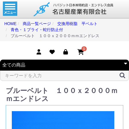
ホーム
コンベアベルト
HOME
商品一覧ページ
交換用樹脂 平ベルト
青色・１プライ・蛇行防止付
タイミングベルト
ブルーベルト １００ｘ２０００ｍｍエンドレス
モジュラーベルト
0
メカファースト
現地エンドレス
取扱商品一覧
ブルーベルト １００ｘ２０００ｍ
コンベアベルトショップ
ｍエンドレス
会社案内
無料お見積り