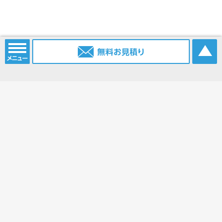
電話番号：
052-915-2203
携帯電話：
0903-385-6096
FAX番号：
052-915-2214
Eメール：
info@nagoya.sc
ブログ：
https://www.nagoya.sc/blog/
ホーム
コンベアベルト
コンベアベルトショップ
平ベルト