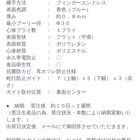
継手方法 ： フィンガーエンドレス
表面色調 ： 青色（ブルー）
厚み ： 約０．８ｍｍ
最小プーリー径 ： Φ３０
心体プライ数 ： １プライ
表面形状 ： フラット（平滑）
表面材質 ： ポリウレタン
心体材質 ： ポリエステル
永久帯電防止 ： 〇
食品衛生性 ： 〇
抗菌防カビ、耳ホツレ防止仕様
蛇行防止ガイド ： ７（上幅）ｘ５（下幅） ｘ３（高
さ）
ガイド取付位置 ： 裏面センター
● 納期 受注後 約１０日～２週間
（受注生産品の為、受注状況・本数により納期変動いた
します。）
出荷日決定後、メールにて御回答させていただきます。