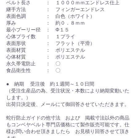
ベルト長さ ： １０００ｍｍエンドレス仕上
継手方法 ： フィンガーエンドレス
表面色調 ： 白色（ホワイト）
厚み ： 約０．８ｍｍ
最小プーリー径 ： Φ１５
心体プライ数 ： １プライ
表面形状 ： フラット（平滑）
表面材質 ： ポリエステル
心体材質 ： ポリエステル
永久帯電防止 ： 〇
食品衛生性 ： 〇
● 納期 受注後 約１週間～１０日間
（受注生産品の為、受注状況・本数により納期変動いた
します。）
出荷日決定後、メールにて御回答させていただきます。
蛇行防止ガイドの他寸法 および 掲載寸法以外の商品
もコンベヤベルト専門店価格にて製作販売可能です。仕
様お問い合わせ頂きましたら お見積り回答させて頂き