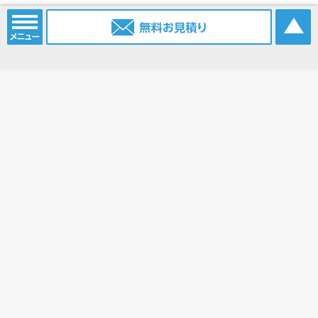
電話番号：
052-915-2203
携帯電話：
0903-385-6096
FAX番号：
052-915-2214
Eメール：
info@nagoya.sc
ブログ：
https://www.nagoya.sc/blog/
ホーム
コンベアベルト
コンベアベルトショップ
平ベルト
タイミングベルト
モジュラーベルト
メカファースト
現地エンドレス
丸ベルト
取扱商品一覧