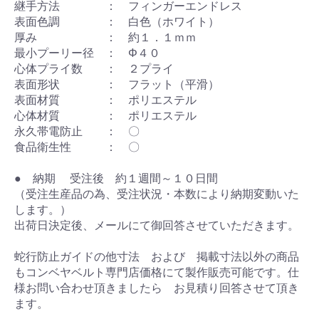
継手方法 ： フィンガーエンドレス
表面色調 ： 白色（ホワイト）
厚み ： 約１．１ｍｍ
最小プーリー径 ： Φ４０
心体プライ数 ： ２プライ
表面形状 ： フラット（平滑）
表面材質 ： ポリエステル
心体材質 ： ポリエステル
永久帯電防止 ： 〇
食品衛生性 ： 〇
● 納期 受注後 約１週間～１０日間
（受注生産品の為、受注状況・本数により納期変動いた
します。）
出荷日決定後、メールにて御回答させていただきます。
蛇行防止ガイドの他寸法 および 掲載寸法以外の商品
もコンベヤベルト専門店価格にて製作販売可能です。仕
様お問い合わせ頂きましたら お見積り回答させて頂き
ます。