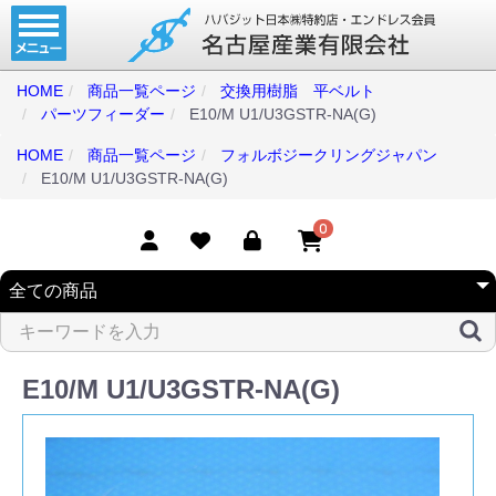
ホーム
コンベアベルト
HOME
商品一覧ページ
交換用樹脂 平ベルト
パーツフィーダー
E10/M U1/U3GSTR-NA(G)
タイミングベルト
HOME
商品一覧ページ
フォルボジークリングジャパン
モジュラーベルト
E10/M U1/U3GSTR-NA(G)
メカファースト
0
現地エンドレス
取扱商品一覧
コンベアベルトショップ
E10/M U1/U3GSTR-NA(G)
会社案内
無料お見積り