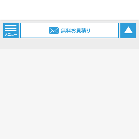
電話番号：
052-915-2203
携帯電話：
0903-385-6096
FAX番号：
052-915-2214
Eメール：
info@nagoya.sc
ブログ：
https://www.nagoya.sc/blog/
ホーム
コンベアベルト
コンベアベルトショップ
平ベルト
タイミングベルト
モジュラーベルト