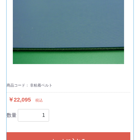
商品コード：
非粘着ベルト
￥22,095
税込
数量