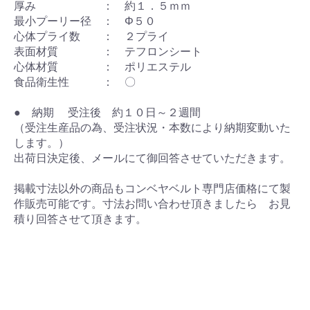
厚み ： 約１．５ｍｍ
最小プーリー径 ： Φ５０
心体プライ数 ： ２プライ
表面材質 ： テフロンシート
心体材質 ： ポリエステル
食品衛生性 ： 〇
● 納期 受注後 約１０日～２週間
（受注生産品の為、受注状況・本数により納期変動いた
します。）
出荷日決定後、メールにて御回答させていただきます。
掲載寸法以外の商品もコンベヤベルト専門店価格にて製
作販売可能です。寸法お問い合わせ頂きましたら お見
積り回答させて頂きます。