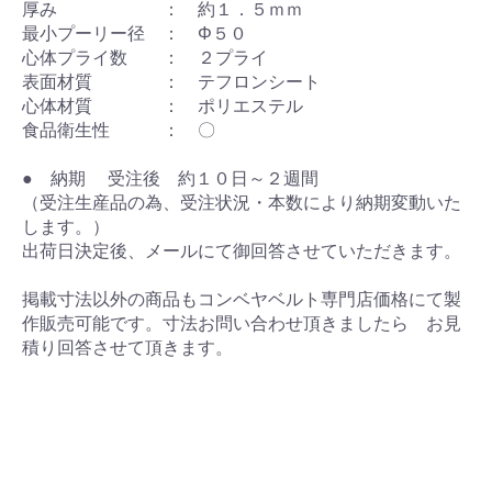
厚み ： 約１．５ｍｍ
最小プーリー径 ： Φ５０
心体プライ数 ： ２プライ
表面材質 ： テフロンシート
心体材質 ： ポリエステル
食品衛生性 ： 〇
● 納期 受注後 約１０日～２週間
（受注生産品の為、受注状況・本数により納期変動いた
します。）
出荷日決定後、メールにて御回答させていただきます。
掲載寸法以外の商品もコンベヤベルト専門店価格にて製
作販売可能です。寸法お問い合わせ頂きましたら お見
積り回答させて頂きます。