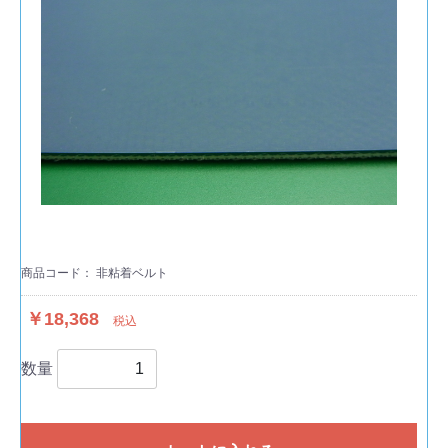
商品コード：
非粘着ベルト
￥18,368
税込
数量