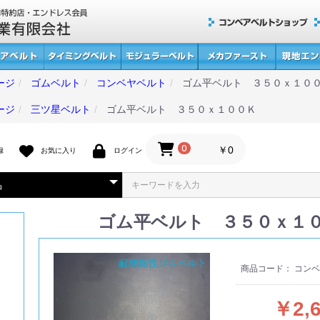
ージ
ゴムベルト
コンベヤベルト
ゴム平ベルト ３５０ｘ１０
ージ
三ツ星ベルト
ゴム平ベルト ３５０ｘ１００Ｋ
0
￥0
録
お気に入り
ログイン
ゴム平ベルト ３５０ｘ１
プ
ート
ト
ベルト
ト
ト
ルト
ベルト
ト
商品コード：
コンベア
ト
着機）
80
89
ト
プ
ウレタンコードＨ
ウレタンコードＨ用 取付金
具
￥2,
ラーベル