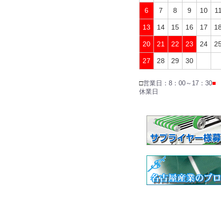
6
7
8
9
10
1
13
14
15
16
17
1
20
21
22
23
24
2
27
28
29
30
□
営業日：8：00～17：30
■
休業日