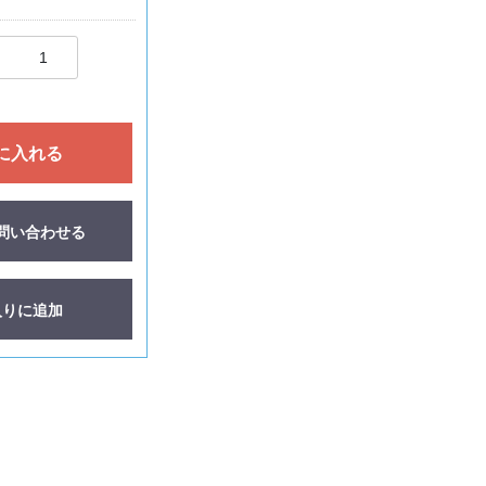
に入れる
問い合わせる
入りに追加