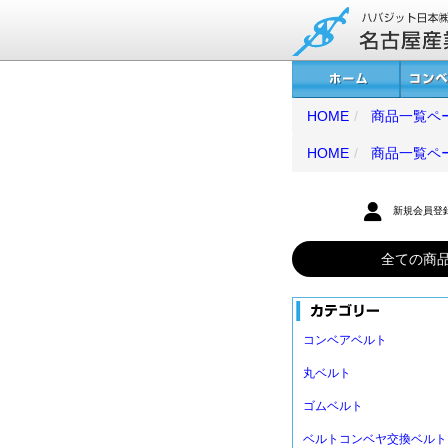
HOME
商品一覧ペ
HOME
商品一覧ペ
新規会員登
コンベアベルト
搬送ベルト
食品ベルト
抗菌防カビベルト
織布ベルト
シリコンベルト
耐湿熱ベルト
傾斜ベルト
塩ビベルト
ブルーベルト
ニューライトグリッ
トランジロン
ネオフレックススタ
ママライン
サンラインベルト
クリーンラインベル
チャールズウォーカ
バッファローベルト
クリーンベルト
カーブコンベアベル
マシンテープ
ポリベルト
ポリスプリント
スピンドルテープ
ポリアミド伝動ベル
ポリエステル伝動ベ
アラミド伝動ベルト
Ｓタイプベルト
フォルダーグルアー
アメラルベルテック
給紙/フィーダーベル
特殊ベルト
エンドレス方法
丸ベルト
ポリコード丸ベルト
ハビブルー丸ベルト
帯電防止丸ベルト
ローラー駆動丸ベル
丸ベルト溶着機（接
透明丸ベルト
ウレタンコードＨ
芯線入り丸ベルト
バンコード丸ベルト#4
バンコード丸ベルト#4
バンコラン丸ベルト
スターロープ丸ベル
スーパースターロー
ウレタンコードＧ
ウレタンコードＹ
乾燥機丸ベルト
ゴムベルト
コンベヤベルト
重耐油ベルト
中寄ベルト
ビニールツートンカ
ラフトップベルト
Ｍトップベルト
耐熱ベルト
白色ベルト
バケットベルト
ベルトコンベヤ交換ベルト