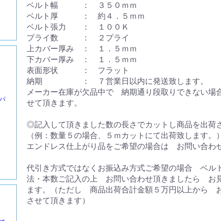
ベルト幅 ： ３５０ｍｍ
ベルト厚 ： 約４．５ｍｍ
ベルト張力 ： １００Ｋ
プライ数 ： ２プライ
上カバー厚み ： １．５ｍｍ
下カバー厚み ： １．５ｍｍ
表面形状 ： フラット
納期 ： ７営業日以内に発送致します。
メーカー在庫が欠品中で 納期通り段取りできない場
パ
せて頂きます。
◎記入して頂きました数の長さでカットし商品を出荷
（例：数量５の場合、５ｍカットにて出荷致します。
エンドレス仕上がり品をご希望の場合は お問い合わ
代引き方式ではなくお振込み方式ご希望の場合 ベル
法・本数ご記入の上 お問い合わせ頂きましたら お
ます。（ただし 商品出荷合計金額５万円以上から 
させて頂きます）