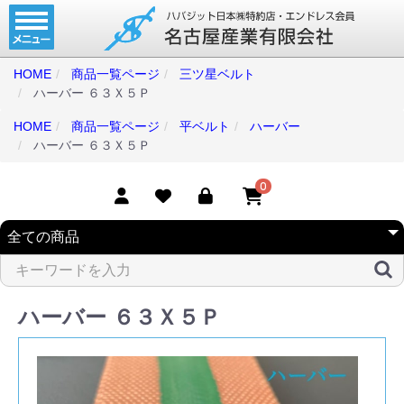
ホーム
コンベアベルト
HOME
商品一覧ページ
三ツ星ベルト
ハーバー ６３Ｘ５Ｐ
タイミングベルト
HOME
商品一覧ページ
平ベルト
ハーバー
モジュラーベルト
ハーバー ６３Ｘ５Ｐ
メカファースト
0
現地エンドレス
取扱商品一覧
コンベアベルトショップ
ハーバー ６３Ｘ５Ｐ
会社案内
無料お見積り