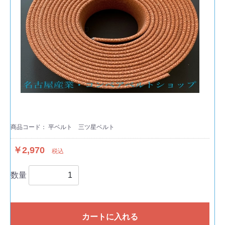
商品コード：
平ベルト 三ツ星ベルト
￥2,970
税込
数量
カートに入れる