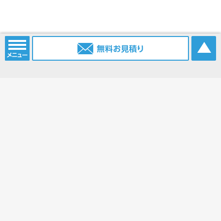
電話番号：
052-915-2203
携帯電話：
0903-385-6096
FAX番号：
052-915-2214
Eメール：
info@nagoya.sc
ブログ：
https://www.nagoya.sc/blog/
ホーム
コンベアベルト
コンベアベルトショップ
平ベルト
タイミングベルト
モジュラーベルト