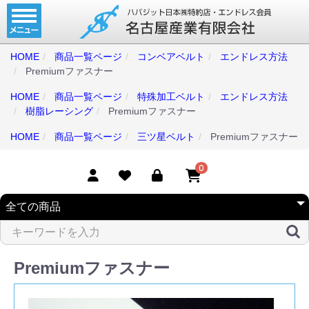
ホーム
コンベアベルト
HOME
商品一覧ページ
コンベアベルト
エンドレス方法
Premiumファスナー
タイミングベルト
HOME
商品一覧ページ
特殊加工ベルト
エンドレス方法
モジュラーベルト
樹脂レーシング
Premiumファスナー
メカファースト
HOME
商品一覧ページ
三ツ星ベルト
Premiumファスナー
現地エンドレス
0
取扱商品一覧
コンベアベルトショップ
会社案内
Premiumファスナー
無料お見積り