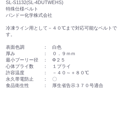
SL-S1132(SL-4DUTWEHS)
特殊仕様ベルト
バンドー化学株式会社
冷凍ライン用として－４０℃まで対応可能なベルトで
す。
表面色調 ： 白色
厚み ： ０．９ｍｍ
最小プーリー径 ： Φ２５
心体プライ数 ： １プライ
許容温度 ： －４０～＋８０℃
永久帯電防止 ： 〇
食品衛生性 ： 厚生省告示３７０号適合