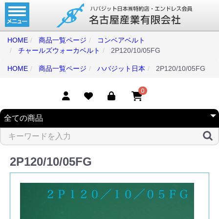
ホーム
コンベアベルト
HOME
商品一覧ページ
コンベアベルト
チャールズウォーカベルト
2P120/10/05FG
タイミングベルト
HOME
商品一覧ページ
ハバジット日本
2P120/10/05FG
モジュラーベルト
メカファースト
0
現地エンドレス
取扱商品一覧
コンベアベルトショップ
2P120/10/05FG
会社案内
無料お見積り