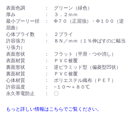
表面色調 ： グリーン（緑色）
厚み ： ３．２ｍｍ
最小プーリー径 ： Φ７０（正屈強）・Φ１００（逆
屈曲）
心体プライ数 ： ２プライ
許容張力 ： ８Ｎ／ｍｍ（１％伸ばすのに幅当
り張力）
表面形状 ： フラット（平滑・つや消し）
表面材質 ： ＰＶＣ被覆
裏面形状 ： 逆ピラミッド型（偏菱型凹状）
裏面材質 ： ＰＶＣ被覆
心体材質 ： ポリエステル織布（ＰＥＴ）
許容温度 ： −１０〜＋８０℃
永久帯電防止 ： 〇
もっと詳しい情報はこちらでご覧ください。