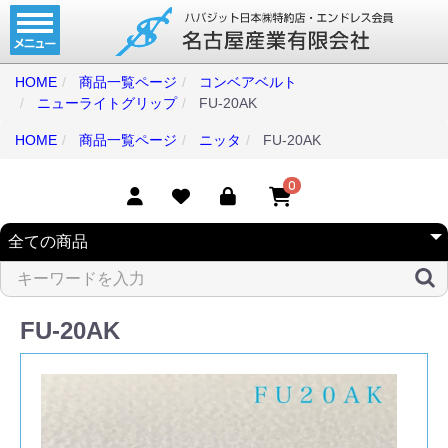
ホーム
コンベアベルト
HOME
商品一覧ページ
コンベアベルト
ニューライトグリップ
FU-20AK
タイミングベルト
HOME
商品一覧ページ
ニッタ
FU-20AK
モジュラーベルト
メカファースト
0
現地エンドレス
取扱商品一覧
コンベアベルトショップ
FU-20AK
会社案内
無料お見積り